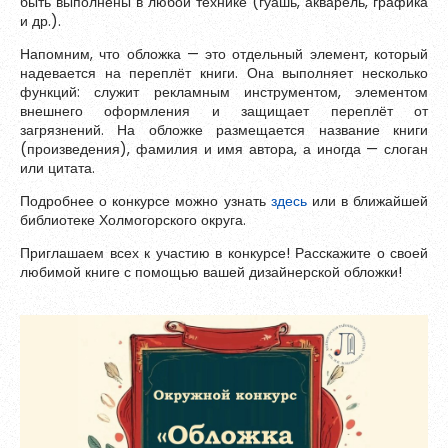
быть выполнены в любой технике (гуашь, акварель, графика
Зарегистрироваться
и др.).
Контакты
Напомним, что обложка — это отдельный элемент, который
надевается на переплёт книги. Она выполняет несколько
функций: служит рекламным инструментом, элементом
внешнего оформления и защищает переплёт от
загрязнений. На обложке размещается название книги
(произведения), фамилия и имя автора, а иногда — слоган
или цитата.
Подробнее о конкурсе можно узнать
здесь
или в ближайшей
библиотеке Холмогорского округа.
Приглашаем всех к участию в конкурсе! Расскажите о своей
любимой книге с помощью вашей дизайнерской обложки!
Пароль должен быть минимум 6 символов и содержать хотя
бы одну строчную букву, одну прописную букву, одну цифру
и один специальный символ.