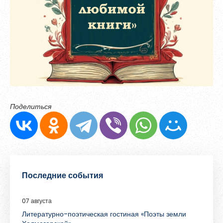
Обновить
Я согласен на обработку
персональных данных
Я согласен с
правилами использования материалов
,
размещённых на портале.
Зарегистрироваться
Поделиться
Уже зарегистрированы?
Войти
Последние события
07 августа
Литературно-поэтическая гостиная «Поэты земли