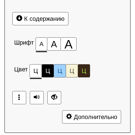
К содержанию
А
Шрифт
А
А
Цвет
Ц
Ц
Ц
Ц
Ц
Дополнительно