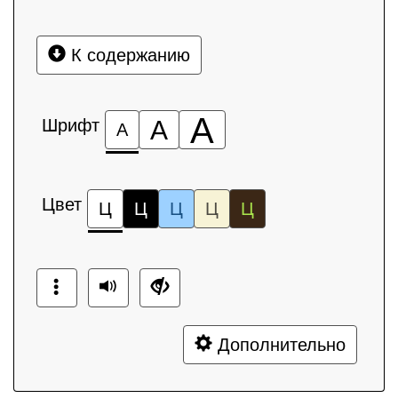
К содержанию
А
Шрифт
А
А
Цвет
Ц
Ц
Ц
Ц
Ц
Дополнительно